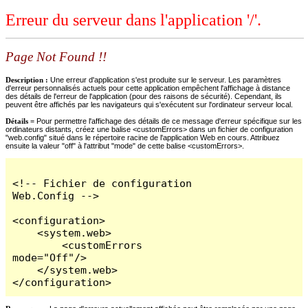
Erreur du serveur dans l'application '/'.
Page Not Found !!
Description :
Une erreur d'application s'est produite sur le serveur. Les paramètres
d'erreur personnalisés actuels pour cette application empêchent l'affichage à distance
des détails de l'erreur de l'application (pour des raisons de sécurité). Cependant, ils
peuvent être affichés par les navigateurs qui s'exécutent sur l'ordinateur serveur local.
Détails =
Pour permettre l'affichage des détails de ce message d'erreur spécifique sur les
ordinateurs distants, créez une balise <customErrors> dans un fichier de configuration
"web.config" situé dans le répertoire racine de l'application Web en cours. Attribuez
ensuite la valeur "off" à l'attribut "mode" de cette balise <customErrors>.
<!-- Fichier de configuration 
Web.Config -->

<configuration>

    <system.web>

        <customErrors 
mode="Off"/>

    </system.web>

</configuration>