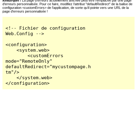
Remarques :
La page d'erreurs actuellement affichée peut être remplacée par une page
d'erreurs personnalisée. Pour ce faire, modifiez l'attribut "defaultRedirect" de la balise de
configuration <customErrors> de l'application, de sorte qu'il pointe vers une URL de la
page d'erreurs personnalisée !
<!-- Fichier de configuration 
Web.Config -->

<configuration>

    <system.web>

        <customErrors 
mode="RemoteOnly" 
defaultRedirect="mycustompage.h
tm"/>

    </system.web>

</configuration>