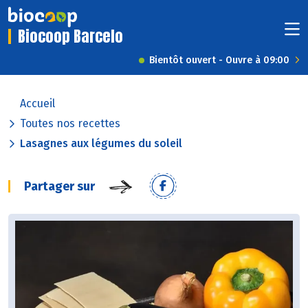
Biocoop Barcelo
Bientôt ouvert - Ouvre à 09:00
Accueil
Toutes nos recettes
Lasagnes aux légumes du soleil
Partager sur