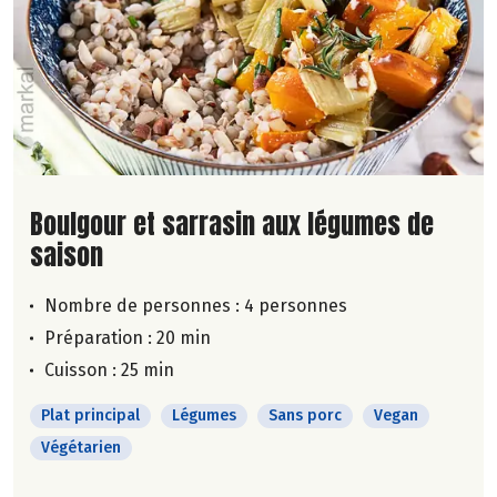
Lire la suite de la recette
Boulgour et sarrasin aux légumes de
saison
Nombre de personnes :
4 personnes
Préparation : 20 min
Cuisson : 25 min
Plat principal
Légumes
Sans porc
Vegan
Végétarien