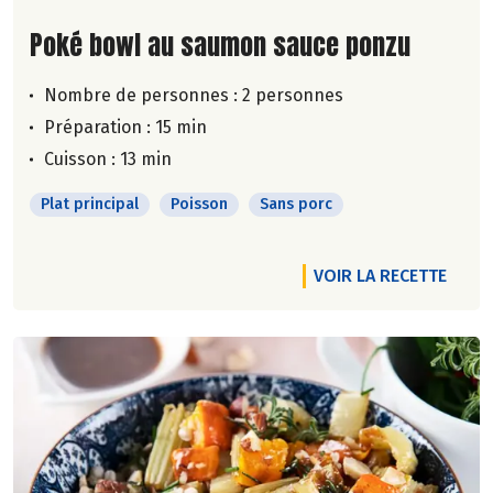
Lire la suite de la recette
Poké bowl au saumon sauce ponzu
Nombre de personnes :
2 personnes
Préparation : 15 min
Cuisson : 13 min
Plat principal
Poisson
Sans porc
VOIR LA RECETTE