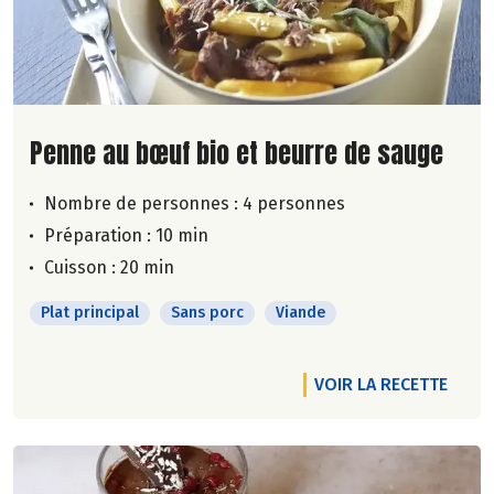
Lire la suite de la recette
Penne au bœuf bio et beurre de sauge
Nombre de personnes :
4 personnes
Préparation : 10 min
Cuisson : 20 min
Plat principal
Sans porc
Viande
VOIR LA RECETTE