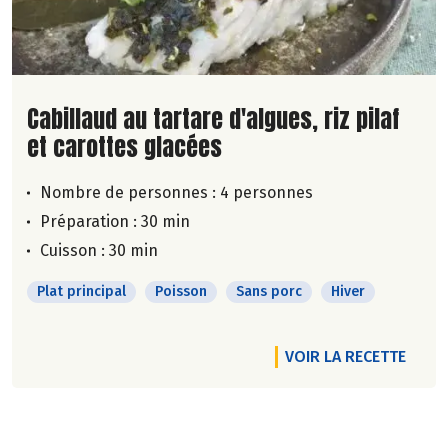
Lire la suite de la recette
Cabillaud au tartare d'algues, riz pilaf
et carottes glacées
Nombre de personnes :
4 personnes
Préparation : 30 min
Cuisson : 30 min
Plat principal
Poisson
Sans porc
Hiver
VOIR LA RECETTE