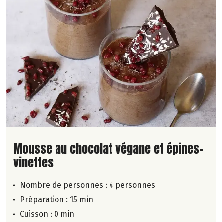
Lire la suite de la recette
Mousse au chocolat végane et épines-
vinettes
Nombre de personnes :
4 personnes
Préparation : 15 min
Cuisson : 0 min