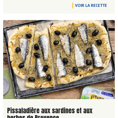
VOIR LA RECETTE
Lire la suite de la recette
Pissaladière aux sardines et aux
herbes de Provence