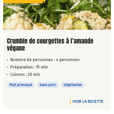
Lire la suite de la recette
Crumble de courgettes à l’amande
végane
Nombre de personnes :
4 personnes
Préparation : 15 min
Cuisson : 20 min
Plat principal
Sans porc
Végétarien
VOIR LA RECETTE