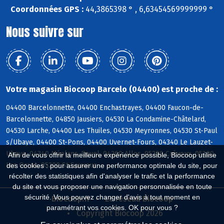
Coordonnées GPS :
44,3865398 ° , 6,63454569999999 °
Nous suivre sur
Votre magasin Biocoop Barcelo (04400) est proche de :
04400 Barcelonnette, 04400 Enchastrayes, 04400 Faucon-de-
Barcelonnette, 04850 Jausiers, 04530 La Condamine-Châtelard,
04530 Larche, 04400 Les Thuiles, 04530 Meyronnes, 04530 St-Paul
s/Ubaye, 04400 St-Pons, 04400 Uvernet-Fours, 04340 Le Lauzet-
Ubaye, 04340 Méolans-Revel, 04260 Allos, 05200 Crévoux, 05200
Afin de vous offrir la meilleure expérience possible, Biocoop utilise
Les Orres, 05200 St-Sauveur
des cookies : pour assurer une performance optimale du site, pour
récolter des statistiques afin d'analyser le trafic et la performance
du site et vous proposer une navigation personnalisée en toute
sécurité. Vous pouvez changer d'avis à tout moment en
Biocoop.fr
Le réseau Biocoop
paramétrant vos cookies. OK pour vous ?
Copyright Biocoop 2026