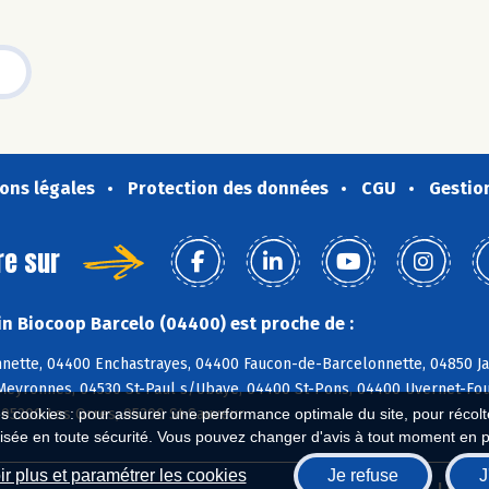
ons légales
Protection des données
CGU
Gestio
re sur
n Biocoop Barcelo (04400) est proche de :
nette, 04400 Enchastrayes, 04400 Faucon-de-Barcelonnette, 04850 Ja
 Meyronnes, 04530 St-Paul s/Ubaye, 04400 St-Pons, 04400 Uvernet-Fou
 05200 Les Orres, 05200 St-Sauveur
es cookies : pour assurer une performance optimale du site, pour récolter
isée en toute sécurité. Vous pouvez changer d'avis à tout moment en 
r plus et paramétrer les cookies
Je refuse
J
Biocoop.fr
Le ré