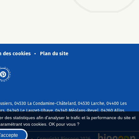
n des cookies
Plan du site
usiers, 04530 La Condamine-Châtelard, 04530 Larche, 04400 Les
rs, 04340 Le Lauzet-Ubaye, 04340 Méolans-Revel, 04260 Allos,
 des statistiques afin d'analyser le trafic et la performance du site et
paramétrant vos cookies. OK pour vous ?
'accepte
seau Biocoop
Copyright Biocoop 2026