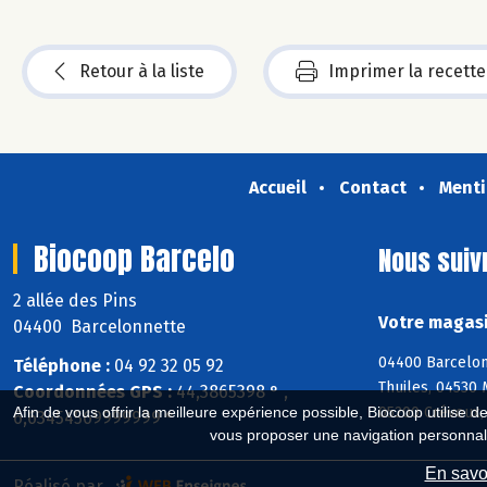
Retour à la liste
Imprimer la recette
Accueil
Contact
Menti
Biocoop Barcelo
Nous suiv
2 allée des Pins
Votre magasi
04400 Barcelonnette
04400 Barcelon
Téléphone :
04 92 32 05 92
Thuiles, 04530
Coordonnées GPS :
44,3865398 ° ,
05200 Crévoux,
Afin de vous offrir la meilleure expérience possible, Biocoop utilise d
6,63454569999999 °
vous proposer une navigation personnal
En savoi
Réalisé par