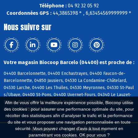
Téléphone :
04 92 32 05 92
Coordonnées GPS :
44,3865398 ° , 6,63454569999999 °
Nous suivre sur
Votre magasin Biocoop Barcelo (04400) est proche de :
04400 Barcelonnette, 04400 Enchastrayes, 04400 Faucon-de-
Barcelonnette, 04850 Jausiers, 04530 La Condamine-Châtelard,
04530 Larche, 04400 Les Thuiles, 04530 Meyronnes, 04530 St-Paul
s/Ubaye, 04400 St-Pons, 04400 Uvernet-Fours, 04340 Le Lauzet-
Ubaye, 04340 Méolans-Revel, 04260 Allos, 05200 Crévoux, 05200
Afin de vous offrir la meilleure expérience possible, Biocoop utilise
Les Orres, 05200 St-Sauveur
des cookies : pour assurer une performance optimale du site, pour
récolter des statistiques afin d'analyser le trafic et la performance
du site et vous proposer une navigation personnalisée en toute
sécurité. Vous pouvez changer d'avis à tout moment en
Biocoop.fr
Le réseau Biocoop
paramétrant vos cookies. OK pour vous ?