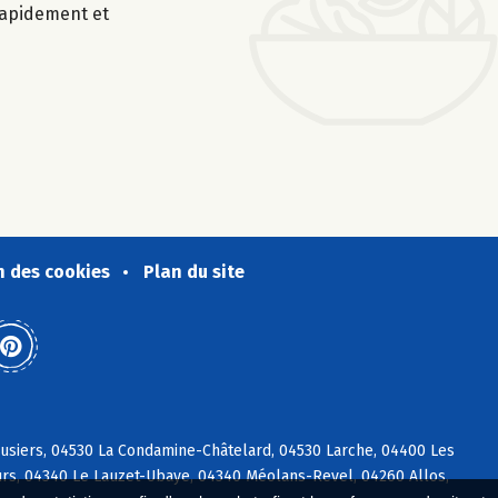
 rapidement et
n des cookies
Plan du site
usiers, 04530 La Condamine-Châtelard, 04530 Larche, 04400 Les
rs, 04340 Le Lauzet-Ubaye, 04340 Méolans-Revel, 04260 Allos,