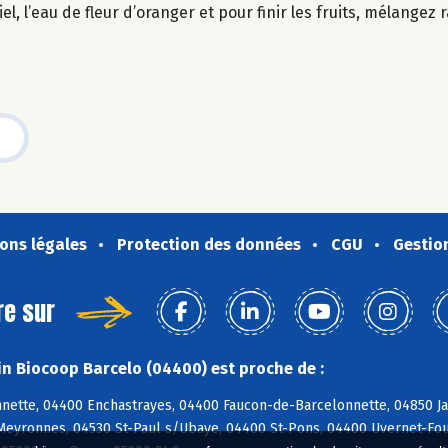
el, l’eau de fleur d’oranger et pour finir les fruits, mélangez
ons légales
Protection des données
CGU
Gestio
re sur
n Biocoop Barcelo (04400) est proche de :
nette, 04400 Enchastrayes, 04400 Faucon-de-Barcelonnette, 04850 Ja
 Meyronnes, 04530 St-Paul s/Ubaye, 04400 St-Pons, 04400 Uvernet-Fou