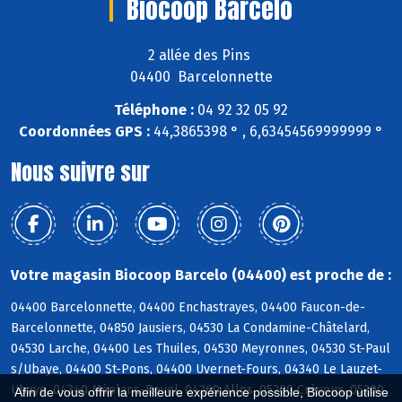
Biocoop Barcelo
2 allée des Pins
04400 Barcelonnette
Téléphone :
04 92 32 05 92
Coordonnées GPS :
44,3865398 ° , 6,63454569999999 °
Nous suivre sur
Votre magasin Biocoop Barcelo (04400) est proche de :
04400 Barcelonnette, 04400 Enchastrayes, 04400 Faucon-de-
Barcelonnette, 04850 Jausiers, 04530 La Condamine-Châtelard,
04530 Larche, 04400 Les Thuiles, 04530 Meyronnes, 04530 St-Paul
s/Ubaye, 04400 St-Pons, 04400 Uvernet-Fours, 04340 Le Lauzet-
Ubaye, 04340 Méolans-Revel, 04260 Allos, 05200 Crévoux, 05200
Afin de vous offrir la meilleure expérience possible, Biocoop utilise