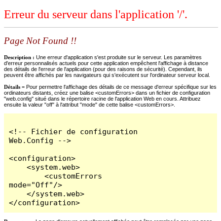
Erreur du serveur dans l'application '/'.
Page Not Found !!
Description :
Une erreur d'application s'est produite sur le serveur. Les paramètres
d'erreur personnalisés actuels pour cette application empêchent l'affichage à distance
des détails de l'erreur de l'application (pour des raisons de sécurité). Cependant, ils
peuvent être affichés par les navigateurs qui s'exécutent sur l'ordinateur serveur local.
Détails =
Pour permettre l'affichage des détails de ce message d'erreur spécifique sur les
ordinateurs distants, créez une balise <customErrors> dans un fichier de configuration
"web.config" situé dans le répertoire racine de l'application Web en cours. Attribuez
ensuite la valeur "off" à l'attribut "mode" de cette balise <customErrors>.
<!-- Fichier de configuration 
Web.Config -->

<configuration>

    <system.web>

        <customErrors 
mode="Off"/>

    </system.web>

</configuration>