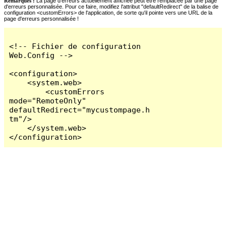
Remarques :
La page d'erreurs actuellement affichée peut être remplacée par une page
d'erreurs personnalisée. Pour ce faire, modifiez l'attribut "defaultRedirect" de la balise de
configuration <customErrors> de l'application, de sorte qu'il pointe vers une URL de la
page d'erreurs personnalisée !
<!-- Fichier de configuration 
Web.Config -->

<configuration>

    <system.web>

        <customErrors 
mode="RemoteOnly" 
defaultRedirect="mycustompage.h
tm"/>

    </system.web>

</configuration>