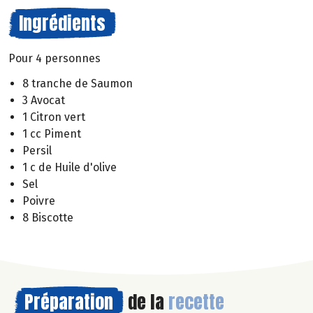
Ingrédients
Pour 4 personnes
8 tranche de Saumon
3 Avocat
1 Citron vert
1 cc Piment
Persil
1 c de Huile d'olive
Sel
Poivre
8 Biscotte
Préparation
de la
recette