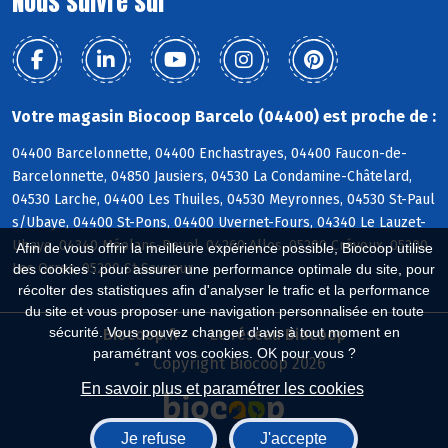
Nous suivre sur
Votre magasin Biocoop Barcelo (04400) est proche de :
04400 Barcelonnette, 04400 Enchastrayes, 04400 Faucon-de-
Barcelonnette, 04850 Jausiers, 04530 La Condamine-Châtelard,
04530 Larche, 04400 Les Thuiles, 04530 Meyronnes, 04530 St-Paul
s/Ubaye, 04400 St-Pons, 04400 Uvernet-Fours, 04340 Le Lauzet-
Ubaye, 04340 Méolans-Revel, 04260 Allos, 05200 Crévoux, 05200
Afin de vous offrir la meilleure expérience possible, Biocoop utilise
Les Orres, 05200 St-Sauveur
des cookies : pour assurer une performance optimale du site, pour
récolter des statistiques afin d'analyser le trafic et la performance
du site et vous proposer une navigation personnalisée en toute
sécurité. Vous pouvez changer d'avis à tout moment en
Biocoop.fr
Le réseau Biocoop
paramétrant vos cookies. OK pour vous ?
Copyright Biocoop 2026
En savoir plus et paramétrer les cookies
Je refuse
J'accepte