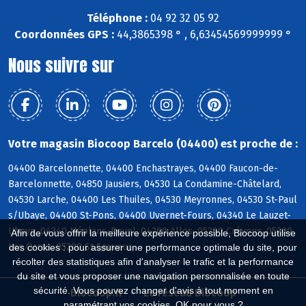
Téléphone :
04 92 32 05 92
Coordonnées GPS :
44,3865398 ° , 6,63454569999999 °
Nous suivre sur
Votre magasin Biocoop Barcelo (04400) est proche de :
04400 Barcelonnette, 04400 Enchastrayes, 04400 Faucon-de-
Barcelonnette, 04850 Jausiers, 04530 La Condamine-Châtelard,
04530 Larche, 04400 Les Thuiles, 04530 Meyronnes, 04530 St-Paul
s/Ubaye, 04400 St-Pons, 04400 Uvernet-Fours, 04340 Le Lauzet-
Ubaye, 04340 Méolans-Revel, 04260 Allos, 05200 Crévoux, 05200
Afin de vous offrir la meilleure expérience possible, Biocoop utilise
Les Orres, 05200 St-Sauveur
des cookies : pour assurer une performance optimale du site, pour
récolter des statistiques afin d'analyser le trafic et la performance
du site et vous proposer une navigation personnalisée en toute
sécurité. Vous pouvez changer d'avis à tout moment en
Biocoop.fr
Le réseau Biocoop
paramétrant vos cookies. OK pour vous ?