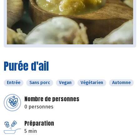
Purée d'ail
Entrée
Sans porc
Vegan
Végétarien
Automne
Nombre de personnes
0 personnes
Préparation
5 min