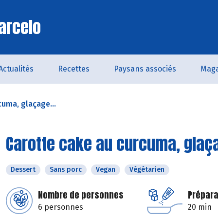
arcelo
Actualités
Recettes
Paysans associés
Maga
cuma, glaçage...
Carotte cake au curcuma, glaçag
Dessert
Sans porc
Vegan
Végétarien
Nombre de personnes
Prépara
6 personnes
20 min