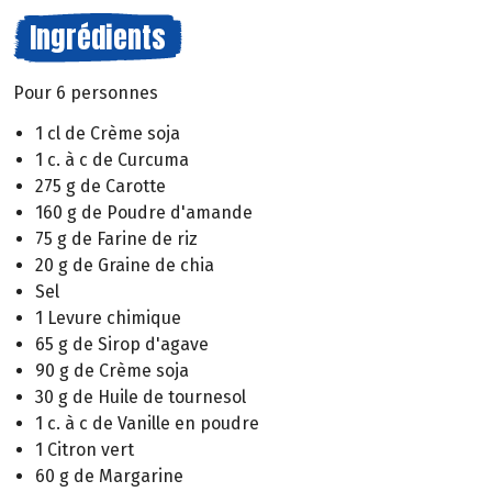
Ingrédients
Pour 6 personnes
1 cl de Crème soja
1 c. à c de Curcuma
275 g de Carotte
160 g de Poudre d'amande
75 g de Farine de riz
20 g de Graine de chia
Sel
1 Levure chimique
65 g de Sirop d'agave
90 g de Crème soja
30 g de Huile de tournesol
1 c. à c de Vanille en poudre
1 Citron vert
60 g de Margarine