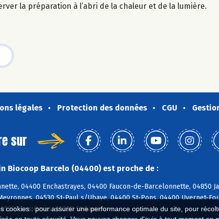
ver la préparation à l’abri de la chaleur et de la lumière.
ons légales
Protection des données
CGU
Gestio
re sur
n Biocoop Barcelo (04400) est proche de :
nette, 04400 Enchastrayes, 04400 Faucon-de-Barcelonnette, 04850 Ja
 Meyronnes, 04530 St-Paul s/Ubaye, 04400 St-Pons, 04400 Uvernet-Fou
 05200 Les Orres, 05200 St-Sauveur
es cookies : pour assurer une performance optimale du site, pour récolter