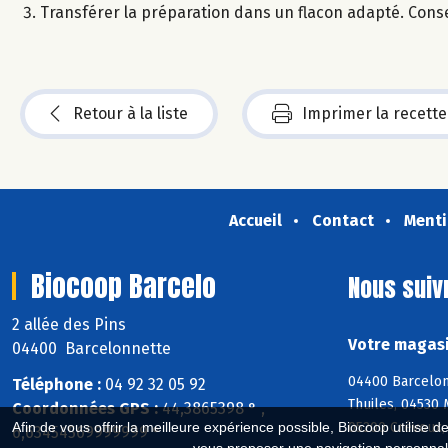
Transférer la préparation dans un flacon adapté. Conser
Retour à la liste
Imprimer la recette
Accueil
Contact
Menti
Biocoop Barcelo
Nous suiv
2 allée des Pins
Votre magasi
04400 Barcelonnette
04400 Barcelon
Téléphone :
04 92 32 05 92
Thuiles, 04530
Coordonnées GPS :
44,3865398 ° ,
05200 Crévoux,
Afin de vous offrir la meilleure expérience possible, Biocoop utilise d
6,63454569999999 °