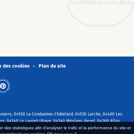
n des cookies
Plan du site
usiers, 04530 La Condamine-Châtelard, 04530 Larche, 04400 Les
rs, 04340 Le Lauzet-Ubaye, 04340 Méolans-Revel, 04260 Allos,
 des statistiques afin d'analyser le trafic et la performance du site et