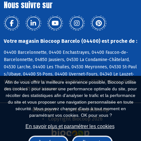
Nous suivre sur
Votre magasin Biocoop Barcelo (04400) est proche de :
04400 Barcelonnette, 04400 Enchastrayes, 04400 Faucon-de-
Barcelonnette, 04850 Jausiers, 04530 La Condamine-Châtelard,
04530 Larche, 04400 Les Thuiles, 04530 Meyronnes, 04530 St-Paul
s/Ubaye, 04400 St-Pons, 04400 Uvernet-Fours, 04340 Le Lauzet-
Ubaye, 04340 Méolans-Revel, 04260 Allos, 05200 Crévoux, 05200
Afin de vous offrir la meilleure expérience possible, Biocoop utilise
Les Orres, 05200 St-Sauveur
des cookies : pour assurer une performance optimale du site, pour
récolter des statistiques afin d'analyser le trafic et la performance
du site et vous proposer une navigation personnalisée en toute
sécurité. Vous pouvez changer d'avis à tout moment en
Biocoop.fr
Le réseau Biocoop
paramétrant vos cookies. OK pour vous ?
Copyright Biocoop 2026
En savoir plus et paramétrer les cookies