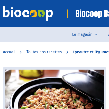
Biocoop B
Le magasin
Accueil
Toutes nos recettes
Epeautre et légumes 