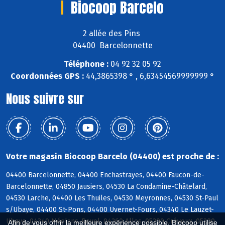
Biocoop Barcelo
2 allée des Pins
04400 Barcelonnette
Téléphone :
04 92 32 05 92
Coordonnées GPS :
44,3865398 ° , 6,63454569999999 °
Nous suivre sur
Votre magasin Biocoop Barcelo (04400) est proche de :
04400 Barcelonnette, 04400 Enchastrayes, 04400 Faucon-de-
Barcelonnette, 04850 Jausiers, 04530 La Condamine-Châtelard,
04530 Larche, 04400 Les Thuiles, 04530 Meyronnes, 04530 St-Paul
s/Ubaye, 04400 St-Pons, 04400 Uvernet-Fours, 04340 Le Lauzet-
Ubaye, 04340 Méolans-Revel, 04260 Allos, 05200 Crévoux, 05200
Afin de vous offrir la meilleure expérience possible, Biocoop utilise