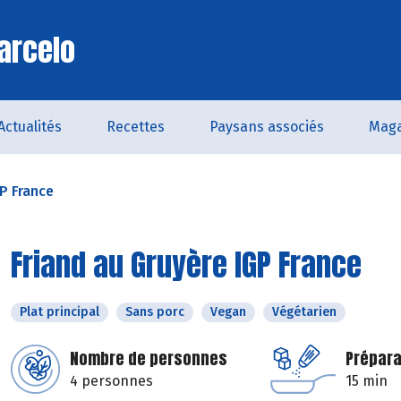
arcelo
Actualités
Recettes
Paysans associés
Maga
GP France
Friand au Gruyère IGP France
Plat principal
Sans porc
Vegan
Végétarien
Nombre de personnes
Prépara
4 personnes
15 min