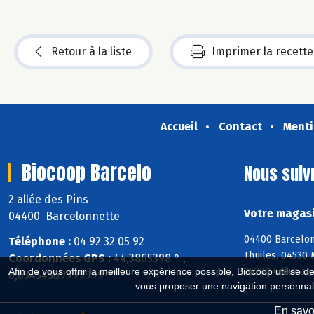
Retour à la liste
Imprimer la recette
Accueil
Contact
Menti
Biocoop Barcelo
Nous suiv
2 allée des Pins
Votre magasi
04400 Barcelonnette
04400 Barcelon
Téléphone :
04 92 32 05 92
Thuiles, 04530
Coordonnées GPS :
44,3865398 ° ,
05200 Crévoux,
Afin de vous offrir la meilleure expérience possible, Biocoop utilise d
6,63454569999999 °
vous proposer une navigation personnal
En savoi