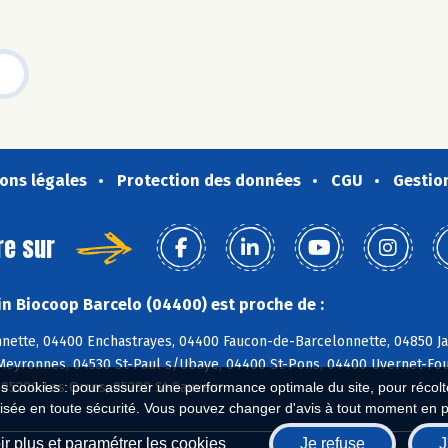
ons légales
Protection des données
CGU
Gestio
re sur
n Biocoop Barcelo (04400) est proche de :
nette, 04400 Enchastrayes, 04400 Faucon-de-Barcelonnette, 04850 Ja
 Meyronnes, 04530 St-Paul s/Ubaye, 04400 St-Pons, 04400 Uvernet-Fou
 05200 Les Orres, 05200 St-Sauveur
es cookies : pour assurer une performance optimale du site, pour récolter
isée en toute sécurité. Vous pouvez changer d'avis à tout moment en 
r plus et paramétrer les cookies
Je refuse
J