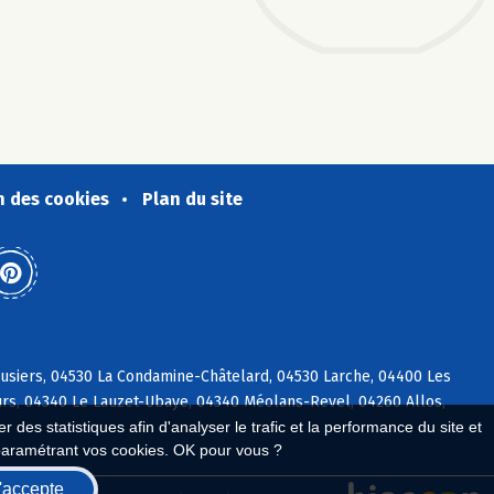
n des cookies
Plan du site
usiers, 04530 La Condamine-Châtelard, 04530 Larche, 04400 Les
rs, 04340 Le Lauzet-Ubaye, 04340 Méolans-Revel, 04260 Allos,
 des statistiques afin d'analyser le trafic et la performance du site et
paramétrant vos cookies. OK pour vous ?
'accepte