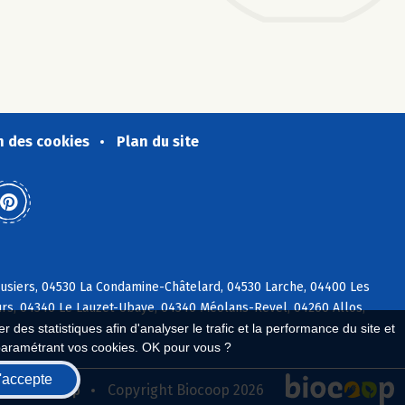
n des cookies
Plan du site
usiers, 04530 La Condamine-Châtelard, 04530 Larche, 04400 Les
rs, 04340 Le Lauzet-Ubaye, 04340 Méolans-Revel, 04260 Allos,
 des statistiques afin d'analyser le trafic et la performance du site et
paramétrant vos cookies. OK pour vous ?
'accepte
seau Biocoop
Copyright Biocoop 2026