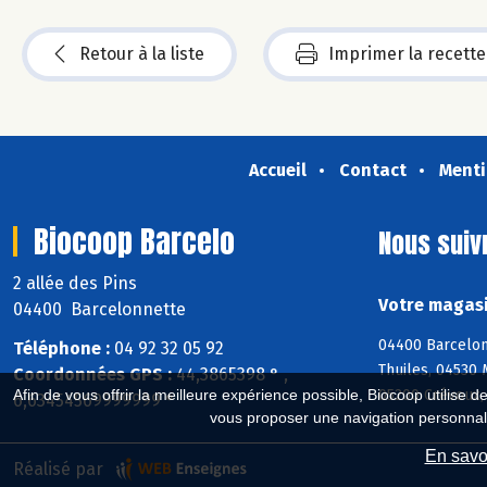
Retour à la liste
Imprimer la recette
Accueil
Contact
Menti
Biocoop Barcelo
Nous suiv
2 allée des Pins
Votre magasi
04400 Barcelonnette
04400 Barcelon
Téléphone :
04 92 32 05 92
Thuiles, 04530
Coordonnées GPS :
44,3865398 ° ,
05200 Crévoux,
Afin de vous offrir la meilleure expérience possible, Biocoop utilise d
6,63454569999999 °
vous proposer une navigation personnal
En savoi
Réalisé par