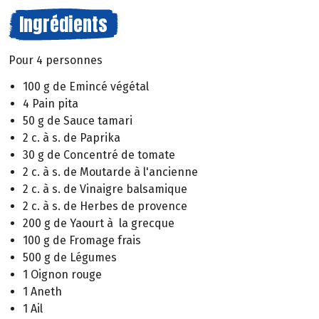
Ingrédients
Pour 4 personnes
100 g de Emincé végétal
4 Pain pita
50 g de Sauce tamari
2 c. à s. de Paprika
30 g de Concentré de tomate
2 c. à s. de Moutarde à l'ancienne
2 c. à s. de Vinaigre balsamique
2 c. à s. de Herbes de provence
200 g de Yaourt à la grecque
100 g de Fromage frais
500 g de Légumes
1 Oignon rouge
1 Aneth
1 Ail