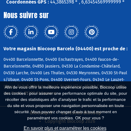
Coordonnées GPS :
44,3865398 ° , 6,63454569999999 °
Nous suivre sur
Votre magasin Biocoop Barcelo (04400) est proche de :
04400 Barcelonnette, 04400 Enchastrayes, 04400 Faucon-de-
Barcelonnette, 04850 Jausiers, 04530 La Condamine-Châtelard,
04530 Larche, 04400 Les Thuiles, 04530 Meyronnes, 04530 St-Paul
s/Ubaye, 04400 St-Pons, 04400 Uvernet-Fours, 04340 Le Lauzet-
Ubaye, 04340 Méolans-Revel, 04260 Allos, 05200 Crévoux, 05200
Afin de vous offrir la meilleure expérience possible, Biocoop utilise
Les Orres, 05200 St-Sauveur
des cookies : pour assurer une performance optimale du site, pour
récolter des statistiques afin d'analyser le trafic et la performance
du site et vous proposer une navigation personnalisée en toute
sécurité. Vous pouvez changer d'avis à tout moment en
Biocoop.fr
Le réseau Biocoop
paramétrant vos cookies. OK pour vous ?
Copyright Biocoop 2026
En savoir plus et paramétrer les cookies