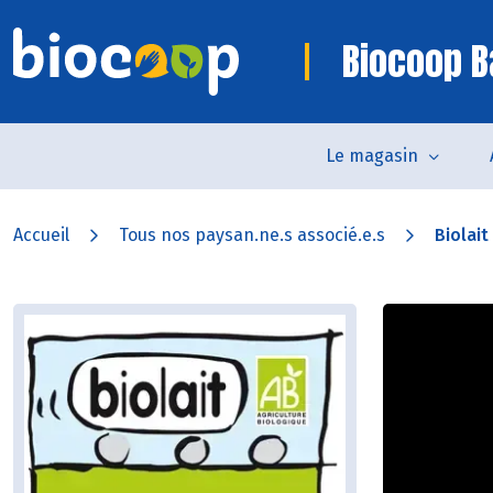
Biocoop B
Le magasin
Accueil
Tous nos paysan.ne.s associé.e.s
Biolait