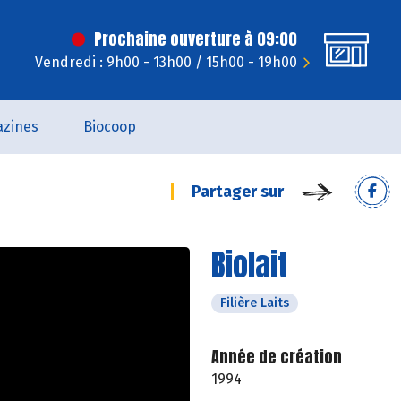
Prochaine ouverture à 09:00
Vendredi : 9h00 - 13h00 / 15h00 - 19h00
zines
Biocoop
Partager sur
Biolait
Filière Laits
Année de création
1994