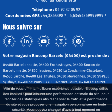
04400 Barcelonnette
Téléphone :
04 92 32 05 92
Coordonnées GPS :
44,3865398 ° , 6,63454569999999 °
Nous suivre sur
Votre magasin Biocoop Barcelo (04400) est proche de :
04400 Barcelonnette, 04400 Enchastrayes, 04400 Faucon-de-
Barcelonnette, 04850 Jausiers, 04530 La Condamine-Châtelard,
04530 Larche, 04400 Les Thuiles, 04530 Meyronnes, 04530 St-Paul
s/Ubaye, 04400 St-Pons, 04400 Uvernet-Fours, 04340 Le Lauzet-
Ubaye, 04340 Méolans-Revel, 04260 Allos, 05200 Crévoux, 05200
Afin de vous offrir la meilleure expérience possible, Biocoop utilise
Les Orres, 05200 St-Sauveur
des cookies : pour assurer une performance optimale du site, pour
récolter des statistiques afin d'analyser le trafic et la performance
du site et vous proposer une navigation personnalisée en toute
sécurité. Vous pouvez changer d'avis à tout moment en
Biocoop.fr
Le réseau Biocoop