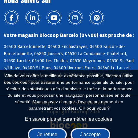
Nous suivre sur
Votre magasin Biocoop Barcelo (04400) est proche de :
04400 Barcelonnette, 04400 Enchastrayes, 04400 Faucon-de-
Barcelonnette, 04850 Jausiers, 04530 La Condamine-Châtelard,
04530 Larche, 04400 Les Thuiles, 04530 Meyronnes, 04530 St-Paul
s/Ubaye, 04400 St-Pons, 04400 Uvernet-Fours, 04340 Le Lauzet-
Ubaye, 04340 Méolans-Revel, 04260 Allos, 05200 Crévoux, 05200
Afin de vous offrir la meilleure expérience possible, Biocoop utilise
Les Orres, 05200 St-Sauveur
des cookies : pour assurer une performance optimale du site, pour
récolter des statistiques afin d'analyser le trafic et la performance
du site et vous proposer une navigation personnalisée en toute
sécurité. Vous pouvez changer d'avis à tout moment en
Biocoop.fr
Le réseau Biocoop
paramétrant vos cookies. OK pour vous ?
Copyright Biocoop 2026
En savoir plus et paramétrer les cookies
Je refuse
J'accepte