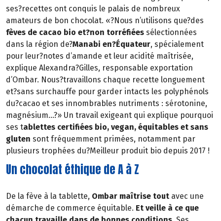
ses?recettes ont conquis le palais de nombreux
amateurs de bon chocolat. «?Nous n’utilisons que?des
fèves de cacao bio
et?non torréfiées
sélectionnées
dans la région de?
Manabi en?Équateur
, spécialement
pour leur?notes d’amande et leur acidité maîtrisée,
explique Alexandra?Gilles, responsable exportation
d’Ombar. Nous?travaillons chaque recette longuement
et?sans surchauffe pour garder intacts les polyphénols
du?cacao et ses innombrables nutriments : sérotonine,
magnésium…?» Un travail exigeant qui explique pourquoi
ses t
ablettes certifiées bio, vegan, équitables et sans
gluten
sont fréquemment primées, notamment par
plusieurs trophées du?Meilleur produit bio depuis 2017 !
Un chocolat éthique de A à Z
De la fève à la tablette,
Ombar maîtrise tout
avec une
démarche de commerce équitable.
Et veille à ce que
chacun travaille dans de bonnes conditions
. Ses