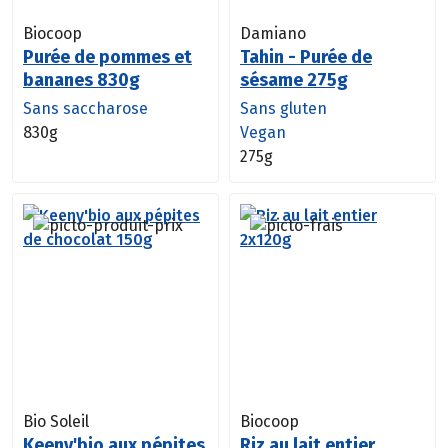
Biocoop
Damiano
Purée de pommes et
Tahin - Purée de
bananes 830g
sésame 275g
Sans saccharose
Sans gluten
830g
Vegan
275g
Bio Soleil
Biocoop
Keeny'bio aux pépites
Riz au lait entier