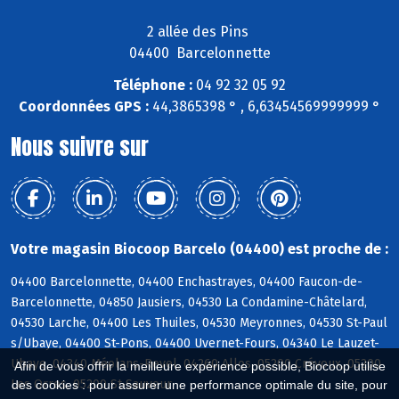
2 allée des Pins
04400 Barcelonnette
Téléphone :
04 92 32 05 92
Coordonnées GPS :
44,3865398 ° , 6,63454569999999 °
Nous suivre sur
Votre magasin Biocoop Barcelo (04400) est proche de :
04400 Barcelonnette, 04400 Enchastrayes, 04400 Faucon-de-
Barcelonnette, 04850 Jausiers, 04530 La Condamine-Châtelard,
04530 Larche, 04400 Les Thuiles, 04530 Meyronnes, 04530 St-Paul
s/Ubaye, 04400 St-Pons, 04400 Uvernet-Fours, 04340 Le Lauzet-
Ubaye, 04340 Méolans-Revel, 04260 Allos, 05200 Crévoux, 05200
Afin de vous offrir la meilleure expérience possible, Biocoop utilise
Les Orres, 05200 St-Sauveur
des cookies : pour assurer une performance optimale du site, pour