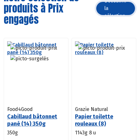
Découvrir
produits à Prix
la
engagés
sélection
Food4Good
Grazie Natural
Cabillaud bâtonnet
Papier toilette
pané (14) 350g
rouleaux (8)
350g
1143g
8 u