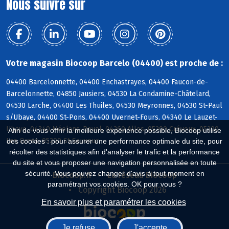
Nous suivre sur
Votre magasin Biocoop Barcelo (04400) est proche de :
04400 Barcelonnette, 04400 Enchastrayes, 04400 Faucon-de-
Barcelonnette, 04850 Jausiers, 04530 La Condamine-Châtelard,
04530 Larche, 04400 Les Thuiles, 04530 Meyronnes, 04530 St-Paul
s/Ubaye, 04400 St-Pons, 04400 Uvernet-Fours, 04340 Le Lauzet-
Ubaye, 04340 Méolans-Revel, 04260 Allos, 05200 Crévoux, 05200
Afin de vous offrir la meilleure expérience possible, Biocoop utilise
Les Orres, 05200 St-Sauveur
des cookies : pour assurer une performance optimale du site, pour
récolter des statistiques afin d'analyser le trafic et la performance
du site et vous proposer une navigation personnalisée en toute
sécurité. Vous pouvez changer d'avis à tout moment en
Biocoop.fr
Le réseau Biocoop
paramétrant vos cookies. OK pour vous ?
Copyright Biocoop 2026
En savoir plus et paramétrer les cookies
Je refuse
J'accepte