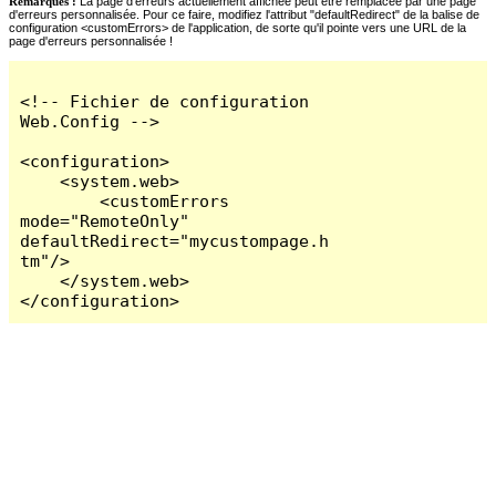
Remarques :
La page d'erreurs actuellement affichée peut être remplacée par une page
d'erreurs personnalisée. Pour ce faire, modifiez l'attribut "defaultRedirect" de la balise de
configuration <customErrors> de l'application, de sorte qu'il pointe vers une URL de la
page d'erreurs personnalisée !
<!-- Fichier de configuration 
Web.Config -->

<configuration>

    <system.web>

        <customErrors 
mode="RemoteOnly" 
defaultRedirect="mycustompage.h
tm"/>

    </system.web>

</configuration>