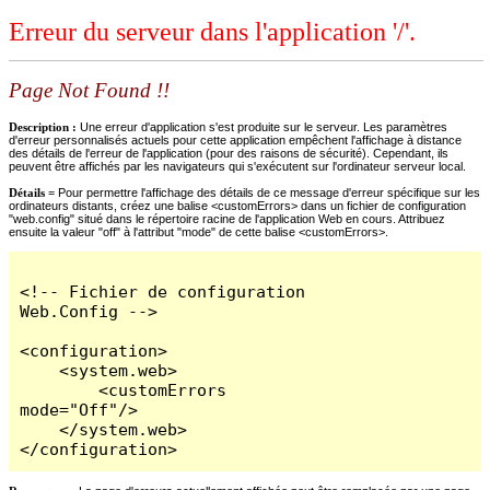
Erreur du serveur dans l'application '/'.
Page Not Found !!
Description :
Une erreur d'application s'est produite sur le serveur. Les paramètres
d'erreur personnalisés actuels pour cette application empêchent l'affichage à distance
des détails de l'erreur de l'application (pour des raisons de sécurité). Cependant, ils
peuvent être affichés par les navigateurs qui s'exécutent sur l'ordinateur serveur local.
Détails =
Pour permettre l'affichage des détails de ce message d'erreur spécifique sur les
ordinateurs distants, créez une balise <customErrors> dans un fichier de configuration
"web.config" situé dans le répertoire racine de l'application Web en cours. Attribuez
ensuite la valeur "off" à l'attribut "mode" de cette balise <customErrors>.
<!-- Fichier de configuration 
Web.Config -->

<configuration>

    <system.web>

        <customErrors 
mode="Off"/>

    </system.web>

</configuration>