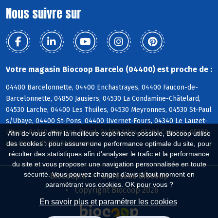
Nous suivre sur
Votre magasin Biocoop Barcelo (04400) est proche de :
04400 Barcelonnette, 04400 Enchastrayes, 04400 Faucon-de-
Barcelonnette, 04850 Jausiers, 04530 La Condamine-Châtelard,
04530 Larche, 04400 Les Thuiles, 04530 Meyronnes, 04530 St-Paul
s/Ubaye, 04400 St-Pons, 04400 Uvernet-Fours, 04340 Le Lauzet-
Ubaye, 04340 Méolans-Revel, 04260 Allos, 05200 Crévoux, 05200
Afin de vous offrir la meilleure expérience possible, Biocoop utilise
Les Orres, 05200 St-Sauveur
des cookies : pour assurer une performance optimale du site, pour
récolter des statistiques afin d'analyser le trafic et la performance
du site et vous proposer une navigation personnalisée en toute
sécurité. Vous pouvez changer d'avis à tout moment en
Biocoop.fr
Le réseau Biocoop
paramétrant vos cookies. OK pour vous ?
Copyright Biocoop 2026
En savoir plus et paramétrer les cookies